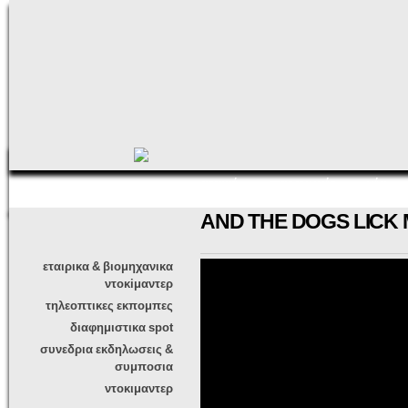
Πα
πρ
κυ
πε
αρχική
παραγωγές
νέα
AND THE DOGS LICK
εταιρικα & βιομηχανικα
ντοκiμαντερ
τηλεοπτικες εκπομπες
διαφημιστικα spot
συνεδρια εκδηλωσεις &
συμποσια
ντοκιμαντερ