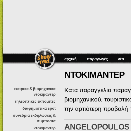
Πα
πρ
κυ
πε
αρχική
παραγωγές
νέα
ΝΤΟΚΙΜΑΝΤΕΡ
εταιρικα & βιομηχανικα
Κατά παραγγελία παραγω
ντοκiμαντερ
βιομηχανικού, τουριστι
τηλεοπτικες εκπομπες
την αρτιότερη προβολή 
διαφημιστικα spot
συνεδρια εκδηλωσεις &
συμποσια
ANGELOPOULOS "W
ντοκιμαντερ